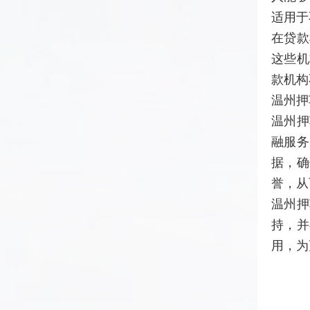
适用于
在贷款
这些机
款机构
温州押
温州押
融服务
据，确
誉，从
温州押
持，并
用，为