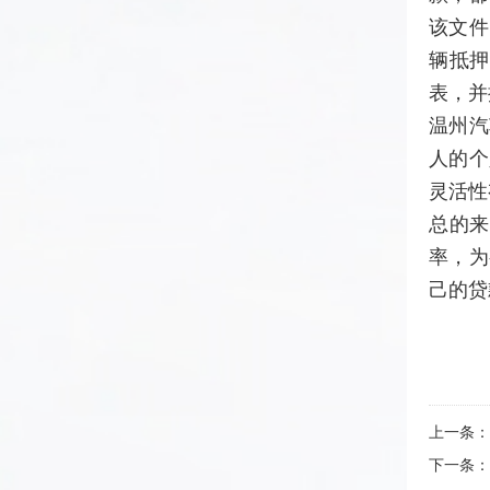
该文件
辆抵
表，并
温州汽
人的个
灵活性
总的
率，为
己的贷
上一条：
下一条：